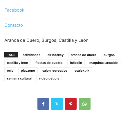
Facebook
Contacto
Aranda de Duero, Burgos, Castilla y León
TAGS
actividades
air hockey
aranda de duero
burgos
castilla y leon
fiestas de pueblo
futbolin
maquinas arcadde
ocio
playzone
salon recreativo
scalextrix
semana cultural
videojuegois