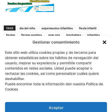
TAGS
dia del niño
espectaculos infantiles
fiesta infantil
fiestas
fiestas pueblos
gran prix
hinchables
infantiles
Gestionar consentimiento
magos
para niños
parque infantil
parques infantiles tematicos
payasos
peque fiesta
Este sitio web utiliza cookies propias y de terceros para
peque sanfermin
talleres
tandem
tandem producciones
obtener estadísticas sobre los hábitos de navegación del
usuario, mejorar su experiencia y permitirle compartir
contenidos en redes sociales. Usted puede aceptar o
rechazar las cookies, así como personalizar cuáles quiere
deshabilitar.
Puede encontrar toda la información den nuestra Política de
Cookies
Previous article
Next article
Aceptar
Feliz Navidad 2017
Orquesta LA ORBITA